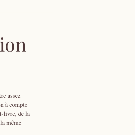
tion
tre assez
ion à compte
-livre, de la
e la même