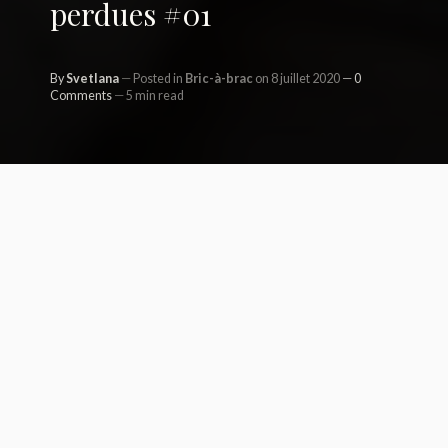
perdues #01
By
Svetlana
Posted in
Bric-à-brac
on 8 juillet 2020
0
Comments
5 min read
Aloooors ! Je reprends ce blog après
une pause d’une dizaine de jours. Parce
qu’il faut aussi parfois souffler
J’en avais parlé vite fait il y a
quelques semaines : à la rentrée, je