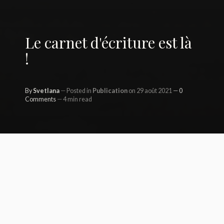
Le carnet d'écriture est là
!
By
Svetlana
Posted in
Publication
on 29 août 2021
0
Comments
4 min read
Il y a quelques semaines, j’avais
annoncé que je prévoyais de
lancer un