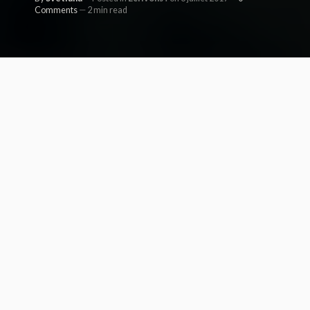
Comments
2 min read
Alors
Pour ceux qui
savent pas,
vendredi dernier,
j’ai paumé la moitié du dernier épisode
de
Sans issue
. Genre paf, écran bleu et
aucune sauvegarde auto. Joie.