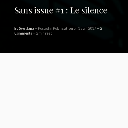
Sans issue #1 : Le silence
By
Svetlana
Posted in
Publication
on 1 avril 2017
2
Comments
2 min read
Salut à
tous ! Nous
sommes le 1er
avril et ceci n’est
pas un poisson.