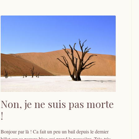
Non, je ne suis pas morte
!
Bonjour par là ! Ca fait un peu un bail depuis le dernier
billet sur ce pauvre blog qui prend la poussière. Très-très