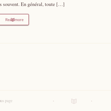
as souvent. En général, toute […]
Read more
ous page