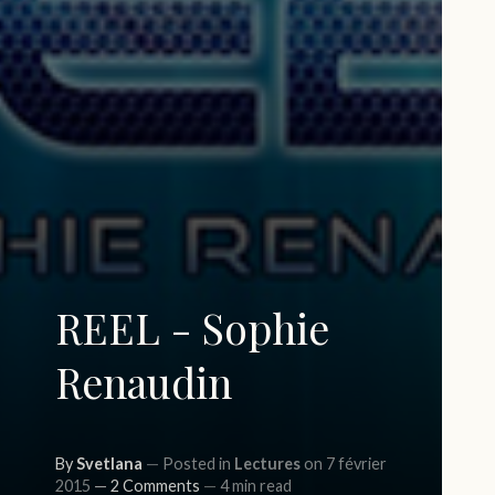
REEL - Sophie
Renaudin
By
Svetlana
Posted in
Lectures
on 7 février
2015
2 Comments
4 min read