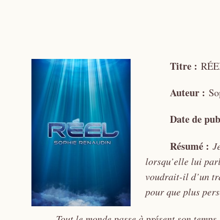
Titre :
RÉE
Auteur :
So
Date de pub
Résumé :
J
lorsqu’elle lui par
voudrait-il d’un t
pour que plus pers
Tout le monde passe à présent son temps 