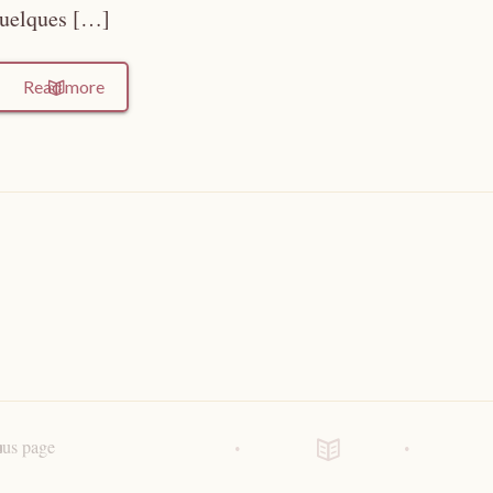
quelques […]
Read more
ous page