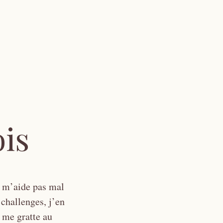
ois
a m’aide pas mal
 challenges, j’en
i me gratte au